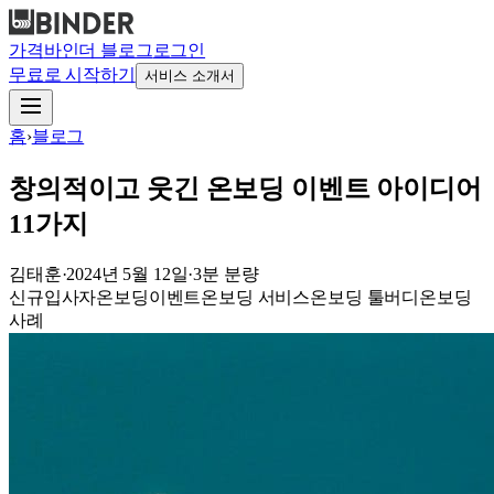
가격
바인더 블로그
로그인
무료로 시작하기
서비스 소개서
홈
›
블로그
창의적이고 웃긴 온보딩 이벤트 아이디어
11가지
김태훈
·
2024년 5월 12일
·
3
분 분량
신규입사자
온보딩
이벤트
온보딩 서비스
온보딩 툴
버디
온보딩
사례