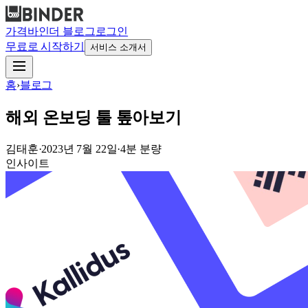
가격
바인더 블로그
로그인
무료로 시작하기
서비스 소개서
홈
›
블로그
해외 온보딩 툴 톺아보기
김태훈
·
2023년 7월 22일
·
4
분 분량
인사이트